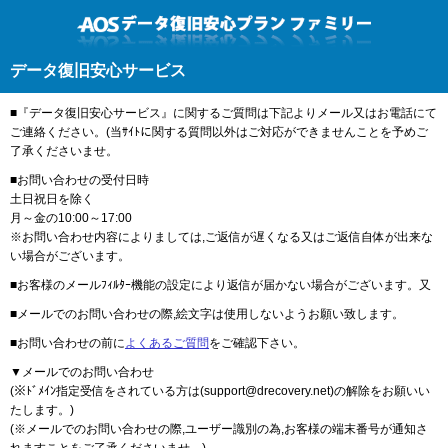
データ復旧安心サービス
■『データ復旧安心サービス』に関するご質問は下記よりメール又はお電話にて
ご連絡ください。(当ｻｲﾄに関する質問以外はご対応ができませんことを予めご
了承くださいませ。
■お問い合わせの受付日時
土日祝日を除く
月～金の10:00～17:00
※お問い合わせ内容によりましては,ご返信が遅くなる又はご返信自体が出来な
い場合がございます。
■お客様のメールﾌｨﾙﾀｰ機能の設定により返信が届かない場合がございます。又
■メールでのお問い合わせの際,絵文字は使用しないようお願い致します。
■お問い合わせの前に
よくあるご質問
をご確認下さい。
▼メールでのお問い合わせ
(※ﾄﾞﾒｲﾝ指定受信をされている方は(support@drecovery.net)の解除をお願いい
たします。)
(※メールでのお問い合わせの際,ユーザー識別の為,お客様の端末番号が通知さ